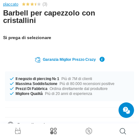
placcato
(3)
Barbell per capezzolo con
cristallini
Si prega di selezionare
Garanzia Miglior Prezzo Crazy
Il negozio di piercing № 1
Più di 7M di clienti
Massima Soddisfazione
Più di 80.000 recensioni positive
Prezzi Di Fabbrica
Ordina direttamente dal produttore
Migliore Qualità
Più di 20 anni di esperienza
Dettagli prodotto
Disponibile per te con un diametro di 1.6 mm. Diametri da 10 mm a 18
mm sono in stock. Scegli il tuo preferito fra una meravigliosa selezione di