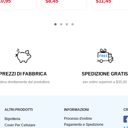
10,95
$8,45
$11,45
PREZZI DI FABBRICA
SPEDIZIONE GRATI
dina direttamente dal produttore
per ordini superiori a $35,00
ALTRI PRODOTTI
INFORMAZIONI
CR
Processo d'ordine
Bigiotteria
Pagamento e Spedizione
Cover Per Cellulare