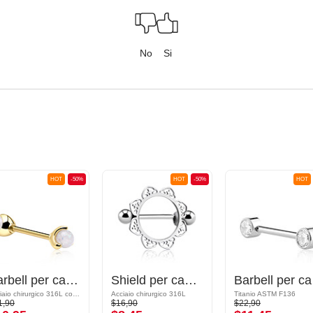
No
Si
HOT
-50%
HOT
-50%
HOT
Barbell per capezzolo con opale sintetico
Shield per capezzolo
Barb
Acciaio chirurgico 316L con placcatura in oro
Acciaio chirurgico 316L
Titanio ASTM F136
1,90
$16,90
$22,90