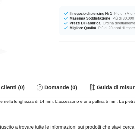
Il negozio di piercing № 1
Più di 7M di c
Massima Soddisfazione
Più di 80.000 
Prezzi Di Fabbrica
Ordina direttamente
Migliore Qualità
Più di 20 anni di espe
clienti (0)
Domande (0)
Guida di misur
te nella lunghezza di 14 mm. L'accessorio è una pallina 5 mm. La pietra 
iuscito a trovare tutte le informazioni sui prodotti che stavi cer