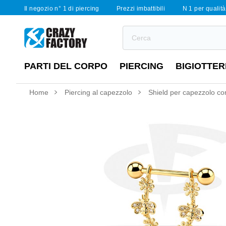
Il negozio n° 1 di piercing
Prezzi imbattibili
N 1 per qualità 
PARTI DEL CORPO
PIERCING
BIGIOTTER
Home
Piercing al capezzolo
Shield per capezzolo con 