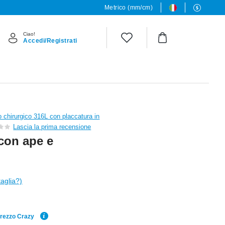
Metrico (mm/cm)
Ciao!
Accedi/Registrati
o chirurgico 316L con placcatura in
Lascia la prima recensione
con ape e
taglia?)
Prezzo Crazy