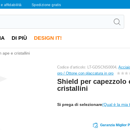
e affidabilità
Spedizione gratis
IA
DI PIÙ
DESIGN IT!
ape e cristallini
Codice d’articolo: LT-GDSCNS0004,
Acciai
oro / Ottone con placcatura in oro
Shield per capezzolo 
cristallini
Si prega di selezionare
(Qual è la mia 
Garanzia Miglior 