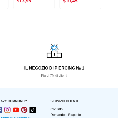
$13,95
$10,45
$11
S
IL NEGOZIO DI PIERCING № 1
Più di 7M di clienti
AZY COMMUNITY
SERVIZIO CLIENTI
Contatto
Domande e Risposte