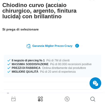
Chiodino curvo (acciaio
chirurgico, argento, finitura
lucida) con brillantino
Si prega di selezionare
Garanzia Miglior Prezzo Crazy
Il negozio di piercing № 1
Più di 7M di clienti
MASSIMA SODDISFAZIONE
Più di 80.000 recensioni positive
PREZZI DI FABBRICA
Ordina direttamente dal produttore
MIGLIORE QUALITÀ
Più di 20 anni di esperienza
Dettagli prodotto
Chiodino-naso in acciaio chirurgico con arco per una tenuta ottimale e