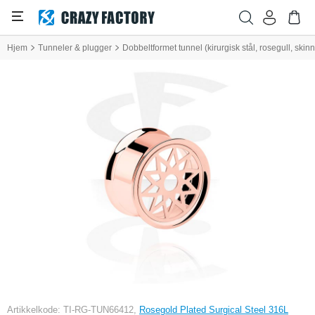
Hjem
Tunneler & plugger
Dobbeltformet tunnel (kirurgisk stål, rosegull, ski
Artikkelkode: TI-RG-TUN66412,
Rosegold Plated Surgical Steel 316L