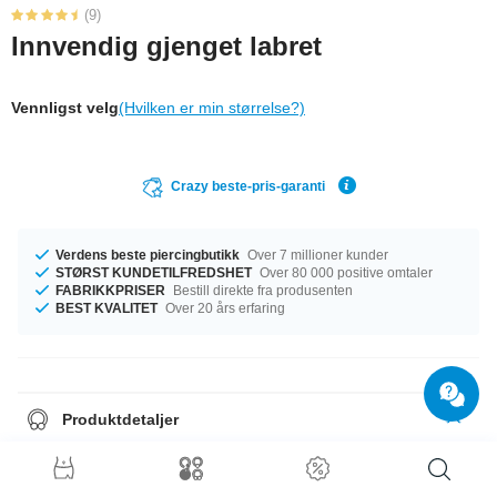
(9)
Innvendig gjenget labret
Vennligst velg
(Hvilken er min størrelse?)
Crazy beste-pris-garanti
Verdens beste piercingbutikk
Over 7 millioner kunder
STØRST KUNDETILFREDSHET
Over 80 000 positive omtaler
FABRIKKPRISER
Bestill direkte fra produsenten
BEST KVALITET
Over 20 års erfaring
Produktdetaljer
Vi ordner det, uansett hvilken størrelse du trenger. Du kan velge mellom
målene 1.2 mm og 1.6 mm. Du kan velge en lengde fra 6 mm til 12 mm.
Bestill nå, ikke gå glipp av muligheten