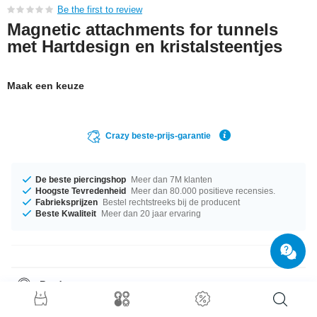
Be the first to review
Magnetic attachments for tunnels
met Hartdesign en kristalsteentjes
Maak een keuze
Crazy beste-prijs-garantie
De beste piercingshop
Meer dan 7M klanten
Hoogste Tevredenheid
Meer dan 80.000 positieve recensies.
Fabrieksprijzen
Bestel rechtstreeks bij de producent
Beste Kwaliteit
Meer dan 20 jaar ervaring
Productgegevens
De steen in dit artikel is beschikbaar in een prachtig Jet. Grijp je kans nu
er nog voorraad is!