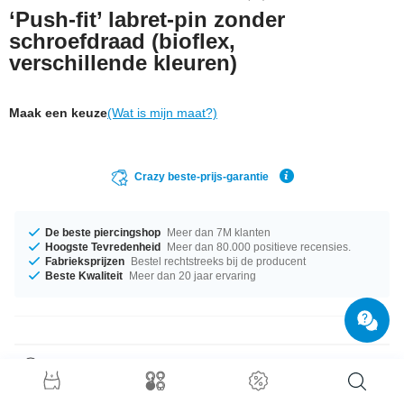
‘Push-fit’ labret-pin zonder
schroefdraad (bioflex,
verschillende kleuren)
Maak een keuze
(Wat is mijn maat?)
Crazy beste-prijs-garantie
De beste piercingshop
Meer dan 7M klanten
Hoogste Tevredenheid
Meer dan 80.000 positieve recensies.
Fabrieksprijzen
Bestel rechtstreeks bij de producent
Beste Kwaliteit
Meer dan 20 jaar ervaring
Productgegevens
Bioflex is gewenst. Het past zich namelijk goed aan aan het steekkanaal