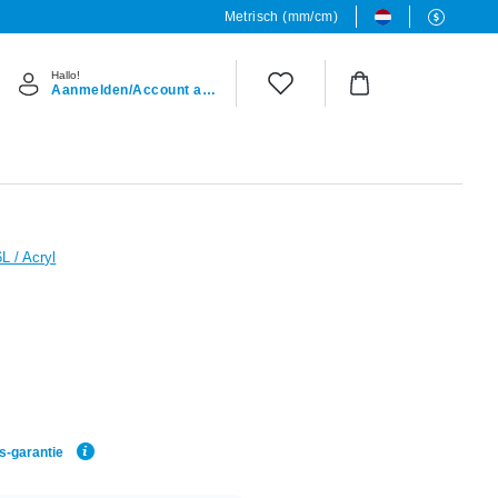
Metrisch (mm/cm)
Hallo!
Aanmelden/Account aanmaken
L / Acryl
js-garantie