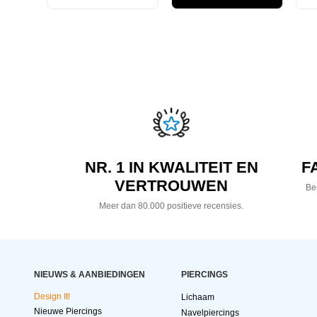
NR. 1 IN KWALITEIT EN
F
VERTROUWEN
Bes
Meer dan 80.000 positieve recensies.
NIEUWS & AANBIEDINGEN
PIERCINGS
Design It!
Lichaam
Nieuwe Piercings
Navelpiercings