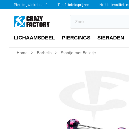
Piercingwinkel no. 1
Top fabrieksprijzen
Nr 1 in kwaliteit 
LICHAAMSDEEL
PIERCINGS
SIERADEN
Home
Barbells
Staafje met Balletje