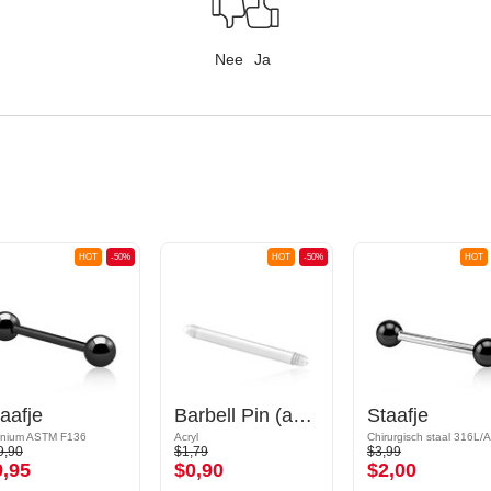
Nee
Ja
HOT
-50%
HOT
-50%
HOT
aafje
Barbell Pin (acrylic, various colours)
Staafje
anium ASTM F136
Acryl
Chirurgisch staal 316L/A
9,90
$1,79
$3,99
9,95
$0,90
$2,00