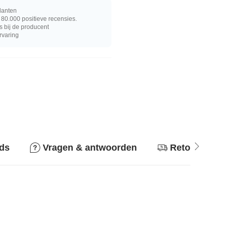
lanten
80.000 positieve recensies.
s bij de producent
rvaring
ids
Vragen & antwoorden
Retourbeleid