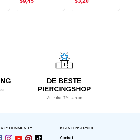
$9,45
$3,20
$7,
ING
DE BESTE
PIERCINGSHOP
eer
Meer dan 7M klanten
AZY COMMUNITY
KLANTENSERVICE
Contact