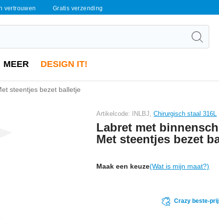
en vertrouwen
Gratis verzending
MEER
DESIGN IT!
t steentjes bezet balletje
Artikelcode: INLBJ,
Chirurgisch staal 316L
Labret met binnensch
Met steentjes bezet ba
Maak een keuze
(Wat is mijn maat?)
Crazy beste-pri