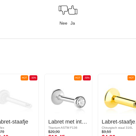
Nee
Ja
HOT
-50%
HOT
-50%
HOT
bret-staafje
Labret met interne schroefdraad (titanium, glanzende afwerking) met kristalsteentje
Labret-staafje
flex
Titanium ASTM F136
Chirurgisch staal 316L
,79
$20,90
$9,59