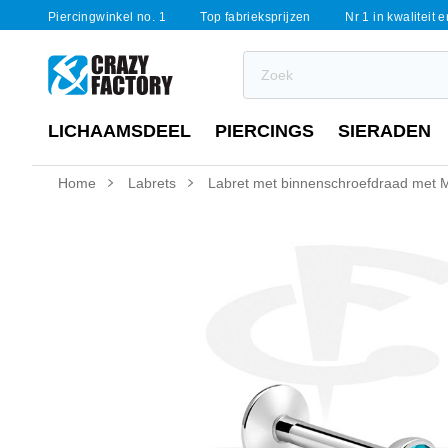
Piercingwinkel no. 1
Top fabrieksprijzen
Nr 1 in kwaliteit 
LICHAAMSDEEL
PIERCINGS
SIERADEN
Home
Labrets
Labret met binnenschroefdraad met Me