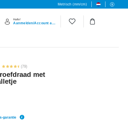
Metrisch (mm/cm)
Hallo!
Aanmelden/Account aanmaken
(79)
roefdraad met
lletje
js-garantie