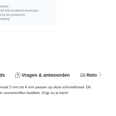
lanten
80.000 positieve recensies.
s bij de producent
rvaring
ids
Vragen & antwoorden
Retourbeleid
t maat 2 mm tot 4 mm passen op deze schroefdraad. Dit
 onovertroffen kwaliteit. Grijp nu je kans!