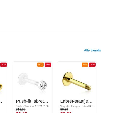
Alle trends
-50%
HOT
-50%
HOT
-50%
 met interne schroefdraad (chirurgisch staal, goud, glanzende afwerking)
Push-fit labret zonder schroefdraad (bioflex, verschillende kleuren) met accessoire en kristalsteentje
Labret-staafje (chirurgisch staal, goud, glanzende afwerking)
Bioflex/Titanium ASTM F136
Verguld chirurgisch staal 316L
$18,90
$6,39
$15,9