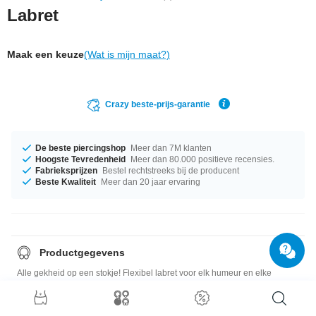
Labret
Maak een keuze
(Wat is mijn maat?)
Crazy beste-prijs-garantie
De beste piercingshop
Meer dan 7M klanten
Hoogste Tevredenheid
Meer dan 80.000 positieve recensies.
Fabrieksprijzen
Bestel rechtstreeks bij de producent
Beste Kwaliteit
Meer dan 20 jaar ervaring
Productgegevens
Alle gekheid op een stokje! Flexibel labret voor elk humeur en elke
gelegenheid. Zo ben je altijd perfect gestijld. Hoort absoluut in elke
piercing-collectie!