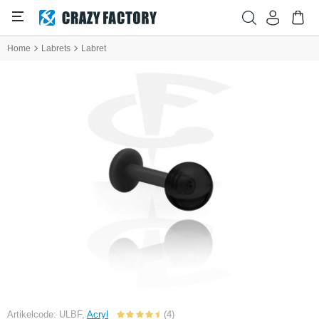
Home
Labrets
Labret
Artikelcode: ULBF,
Acryl
(4)