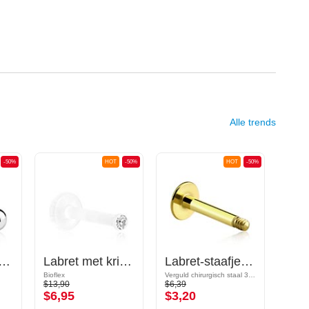
Alle trends
-50%
HOT
-50%
HOT
-50%
(surgical steel, silver, shiny finish)
Labret met kristalsteentje
Labret-staafje (chirurgisch staal, goud, glanzende afwerking)
Bioflex
Verguld chirurgisch staal 316L
Bioflex
$13,90
$6,39
$7,29
$6,95
$3,20
$3,