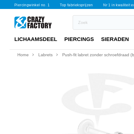
Piercingwinkel no. 1
Top fabrieksprijzen
Nr 1 in kwaliteit 
LICHAAMSDEEL
PIERCINGS
SIERADEN
Home
Labrets
Push-fit labret zonder schroefdraad (b