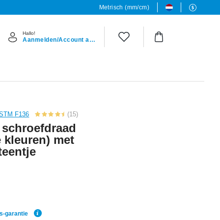
Metrisch (mm/cm)
Hallo!
Aanmelden/Account aanmaken
 ASTM F136
(15)
r schroefdraad
e kleuren) met
teentje
js-garantie