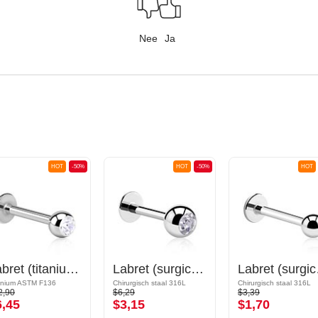
Nee
Ja
HOT
-50%
HOT
-50%
HOT
Labret (titanium, glanzende afwerking) met Met steentjes bezet balletje
Labret (surgical steel, silver, shiny finish) met Met steentjes bezet balletje
Labret 
anium ASTM F136
Chirurgisch staal 316L
Chirurgisch staal 316L
2,90
$6,29
$3,39
6,45
$3,15
$1,70