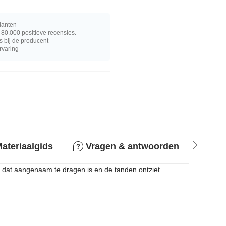
lanten
80.000 positieve recensies.
s bij de producent
rvaring
ateriaalgids
Vragen & antwoorden
Ret
lex, dat aangenaam te dragen is en de tanden ontziet.