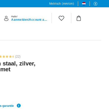
Metrisch (mm/cm)
Hallo!
Aanmelden/Account aanmaken
(22)
staal, zilver,
 met
js-garantie