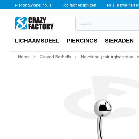
Piercingwinkel no. 1
Top fabrieksprijzen
Nr 1 in kwaliteit 
LICHAAMSDEEL
PIERCINGS
SIERADEN
Home
Curved Barbells
Navelring (chirurgisch staal, 