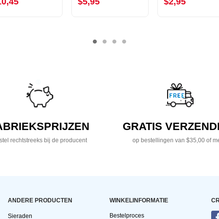
10,45
$5,95
$2,95
ABRIEKSPRIJZEN
GRATIS VERZEND
tel rechtstreeks bij de producent
op bestellingen van $35,00 of m
ANDERE PRODUCTEN
WINKELINFORMATIE
CR
Bestelproces
Sieraden