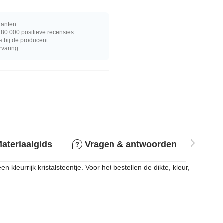
lanten
80.000 positieve recensies.
s bij de producent
rvaring
ateriaalgids
Vragen & antwoorden
Ret
n kleurrijk kristalsteentje. Voor het bestellen de dikte, kleur,