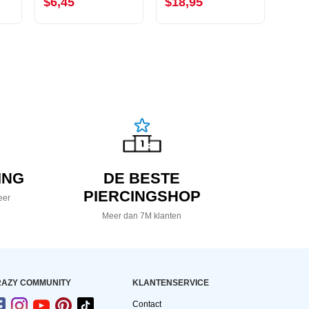
$6,45
$18,95
$2,
ING
DE BESTE
PIERCINGSHOP
eer
Meer dan 7M klanten
AZY COMMUNITY
KLANTENSERVICE
Contact