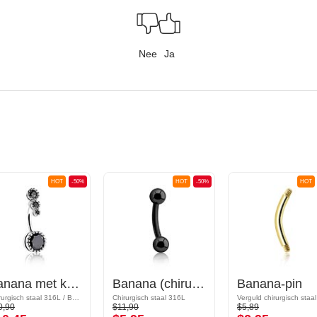
Nee
Ja
HOT
-50%
HOT
-50%
HOT
Banana met kristalsteentjes
Banana (chirurgisch staal, zwart, glanzende afwerking) met balletjes
Banana-pin
Chirurgisch staal 316L / Belegde messing
Chirurgisch staal 316L
0,90
$11,90
$5,89