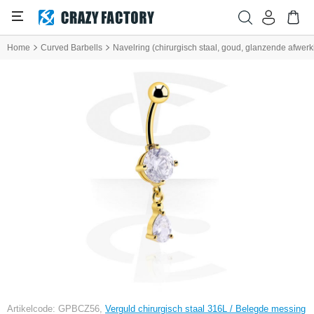
Home
Curved Barbells
Navelring (chirurgisch staal, goud, glanzende afwerki
Artikelcode: GPBCZ56,
Verguld chirurgisch staal 316L / Belegde messing