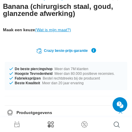
Banana (chirurgisch staal, goud,
glanzende afwerking)
Maak een keuze
(Wat is mijn maat?)
Crazy beste-prijs-garantie
De beste piercingshop
Meer dan 7M klanten
Hoogste Tevredenheid
Meer dan 80.000 positieve recensies.
Fabrieksprijzen
Bestel rechtstreeks bij de producent
Beste Kwaliteit
Meer dan 20 jaar ervaring
Productgegevens
Goud en schattig of hip en stijlvol. Dat ligt eraan, of je deze vergulde
banana in je lip, oor of wenkbrauw draagt. Hoe dan ook, deze banana is
supercool!