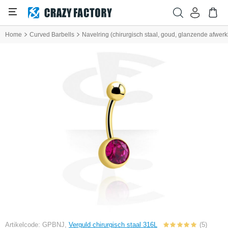
Home
Curved Barbells
Navelring (chirurgisch staal, goud, glanzende afwerki
Artikelcode: GPBNJ,
Verguld chirurgisch staal 316L
(5)