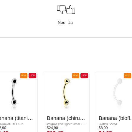
Nee
Ja
HOT
-50%
HOT
-50%
HOT
Banana (titanium, geanodiseerd) met balletjes
Banana (chirurgisch staal, goud, glanzende afwerking) met kristalsteentjes
Banana (bioflex, versc
anium ASTM F136
Verguld chirurgisch staal 316L
Bioflex / Acryl
2,90
$24,90
$8,09