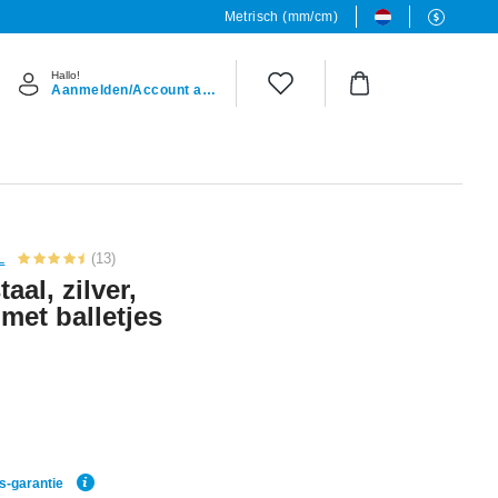
Metrisch (mm/cm)
Hallo!
Aanmelden/Account aanmaken
L
(13)
aal, zilver,
met balletjes
js-garantie