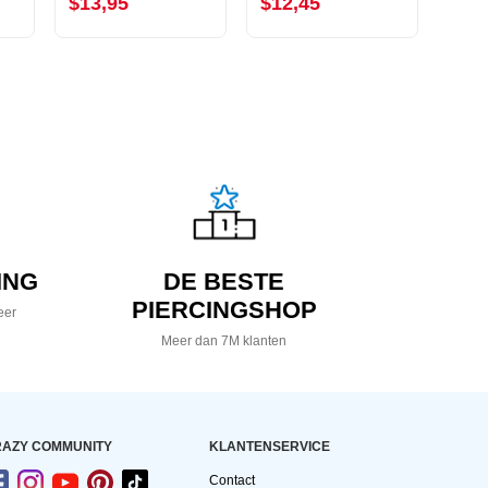
$13,95
$12,45
$7,
ING
DE BESTE
PIERCINGSHOP
eer
Meer dan 7M klanten
AZY COMMUNITY
KLANTENSERVICE
Contact