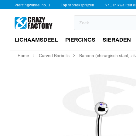
Piercingwinkel no. 1
Top fabrieksprijzen
Nr 1 in kwaliteit 
LICHAAMSDEEL
PIERCINGS
SIERADEN
Home
Curved Barbells
Banana (chirurgisch staal, zil