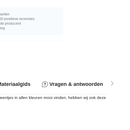
lanten
0 positieve recensies.
j de producent
ring
ateriaalgids
Vragen & antwoorden
Ret
steentjes in allen kleuren mooi vinden, hebben wij ook deze