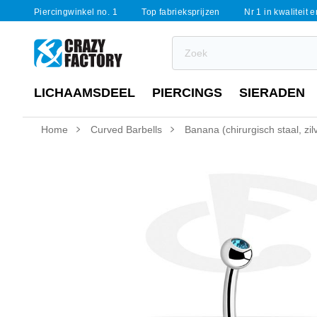
Piercingwinkel no. 1
Top fabrieksprijzen
Nr 1 in kwaliteit 
LICHAAMSDEEL
PIERCINGS
SIERADEN
Home
Curved Barbells
Banana (chirurgisch staal, zil