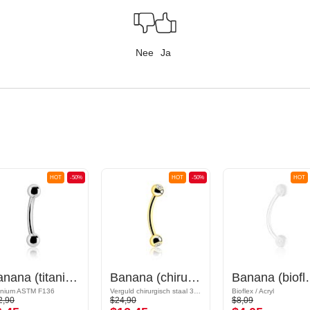
Nee
Ja
HOT
-50%
HOT
-50%
HOT
Banana (titanium, geanodiseerd) met balletjes
Banana (chirurgisch staal, goud, glanzende afwerking) met kristalsteentjes
Banana (bioflex, versc
anium ASTM F136
Verguld chirurgisch staal 316L
Bioflex / Acryl
2,90
$24,90
$8,09