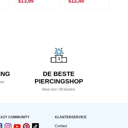
$13,95
$12,45
$7,
ING
DE BESTE
PIERCINGSHOP
eer
Meer dan 7M klanten
AZY COMMUNITY
KLANTENSERVICE
Contact