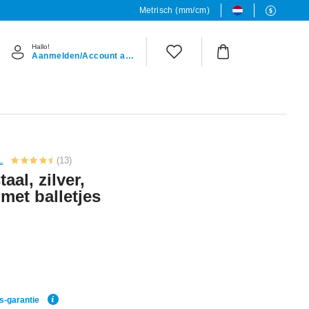
Metrisch (mm/cm)
Hallo!
Aanmelden/Account aanmaken
L
(13)
aal, zilver,
met balletjes
js-garantie