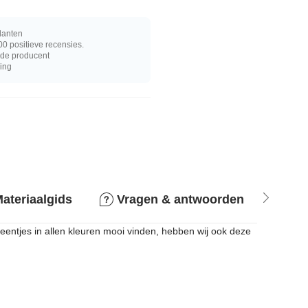
lanten
0 positieve recensies.
j de producent
ring
ateriaalgids
Vragen & antwoorden
Ret
steentjes in allen kleuren mooi vinden, hebben wij ook deze