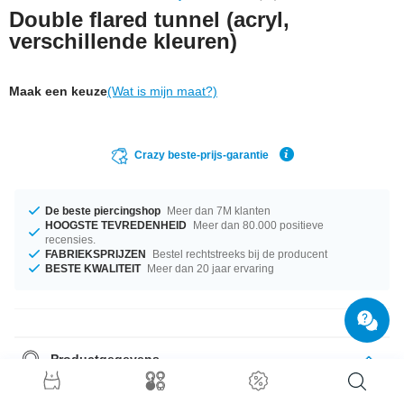
Double flared tunnel (acryl,
verschillende kleuren)
Maak een keuze
(Wat is mijn maat?)
Crazy beste-prijs-garantie
De beste piercingshop
Meer dan 7M klanten
HOOGSTE TEVREDENHEID
Meer dan 80.000 positieve
recensies.
FABRIEKSPRIJZEN
Bestel rechtstreeks bij de producent
BESTE KWALITEIT
Meer dan 20 jaar ervaring
Productgegevens
Nu met diameters van 6 mm tot 20 mm. Kies een kleur die bij je past, Blue
en White bijvoorbeeld. Haal snel deze prachtige artikelen voor iemand