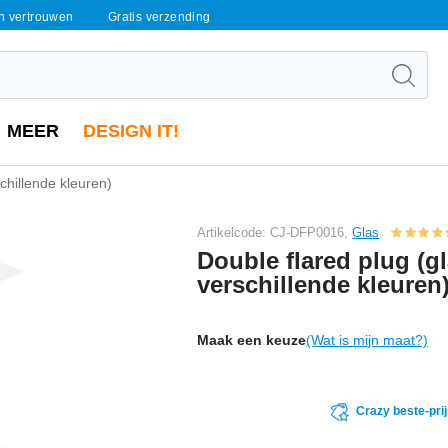
en vertrouwen
Gratis verzending
MEER
DESIGN IT!
schillende kleuren)
Artikelcode: CJ-DFP0016,
Glas
Double flared plug (gl
verschillende kleuren
Maak een keuze
(Wat is mijn maat?)
Crazy beste-pri