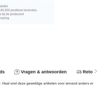
lanten
80.000 positieve recensies.
s bij de producent
rvaring
ids
Vragen & antwoorden
Retourbeleid
r. Haal snel deze geweldige artikelen voor iemand anders er