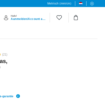
Metrisch (mm/cm)
Hallo!
Aanmelden/Account aanmaken
(21)
as,
)
js-garantie