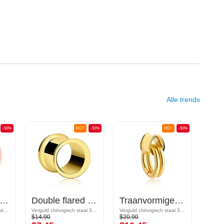
Alle trends
-50%
HOT
-50%
HOT
-50%
ble flared tunnel (chirurgisch staal, roségoud, glanzende afwerking)
Double flared tunnel (chirurgisch staal, goud, glanzende afwerking)
Traanvormige double flared tunnel (staal, goud, glanzende afwerking)
Met roségoud verguld chirurgisch staal
Verguld chirurgisch staal 316L
Verguld chirurgisch staal 316L
Acryl
$14,90
$20,90
$4,99