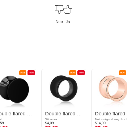
Nee
Ja
HOT
-50%
HOT
-50%
HOT
Double flared plug (acryl, verschillende kleuren)
Double flared tunnel (siliconen, verschillende kleuren)
Dou
yl
Siliconen
,59
$4,09
$14,90