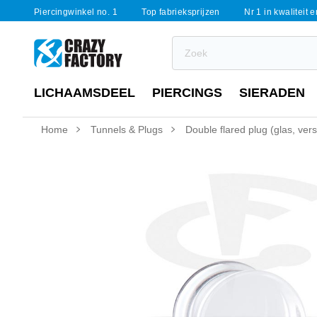
Piercingwinkel no. 1
Top fabrieksprijzen
Nr 1 in kwaliteit 
LICHAAMSDEEL
PIERCINGS
SIERADEN
Home
Tunnels & Plugs
Double flared plug (glas, ver