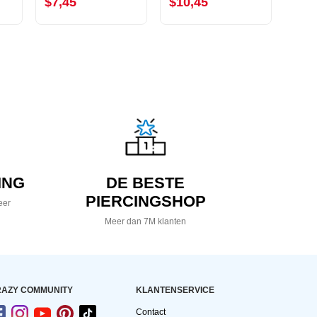
$7,45
$10,45
$2,
ING
DE BESTE
PIERCINGSHOP
eer
Meer dan 7M klanten
AZY COMMUNITY
KLANTENSERVICE
Contact