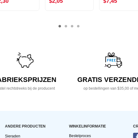
2,30
$2,05
$7,45
ABRIEKSPRIJZEN
GRATIS VERZEND
tel rechtstreeks bij de producent
op bestellingen van $35,00 of m
ANDERE PRODUCTEN
WINKELINFORMATIE
CR
Bestelproces
Sieraden