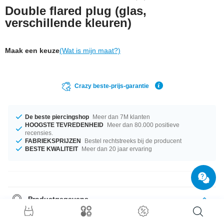
Double flared plug (glas,
verschillende kleuren)
Maak een keuze
(Wat is mijn maat?)
Crazy beste-prijs-garantie
De beste piercingshop
Meer dan 7M klanten
HOOGSTE TEVREDENHEID
Meer dan 80.000 positieve
recensies.
FABRIEKSPRIJZEN
Bestel rechtstreeks bij de producent
BESTE KWALITEIT
Meer dan 20 jaar ervaring
Productgegevens
De beschikbare diameters gaan van 6 mm tot 20 mm. Kies een kleur die
je leuk vindt. Blue is een optie, en ook Red, en nog veel meer. Haal snel