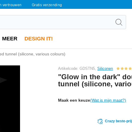
en vertrouwen
Gratis verzending
MEER
DESIGN IT!
ed tunnel (silicone, various colours)
Artikelcode: GDSTN5,
Siliconen
"Glow in the dark" do
tunnel (silicone, vari
Maak een keuze
(Wat is mijn maat?)
Crazy beste-pri