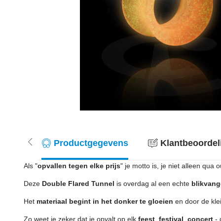
Productgegevens
Klantbeoordel
Als "
opvallen tegen elke prijs
" je motto is, je niet alleen qua 
Deze
Double Flared Tunnel
is overdag al een echte
blikvang
Het
materiaal begint in het donker te gloeien
en door de klein
Zo weet je zeker dat je opvalt op elk
feest
,
festival
,
concert
- 