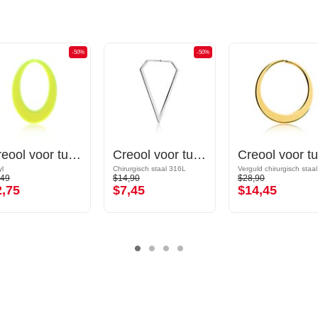
-50%
-50%
Creool voor tunnels (acryl, verschillende kleuren)
Creool voor tunnels (chirurgisch staal, zilver, glanzende afwerking)
yl
Chirurgisch staal 316L
,49
$14,90
$28,90
2,75
$7,45
$14,45