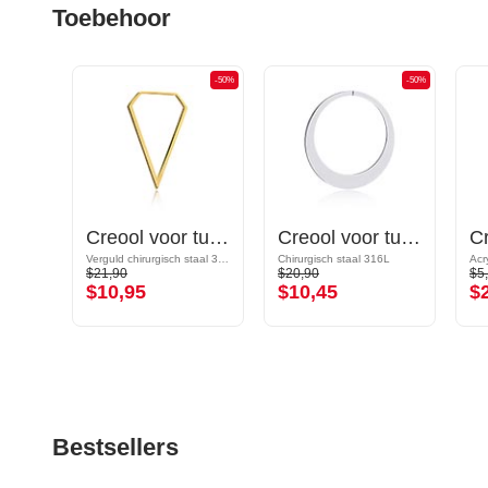
Toebehoor
-50%
-50%
-50%
Magnetic attachments for tunnels met vlinder-motief en halve maan-bedel
Creool voor tunnels (chirurgisch staal, goud, glanzende afwerking)
Creool voor tunnels en tubes
Verguld chirurgisch staal 316L
Chirurgisch staal 316L
Acr
$21,90
$20,90
$5
$10,95
$10,45
$
Bestsellers