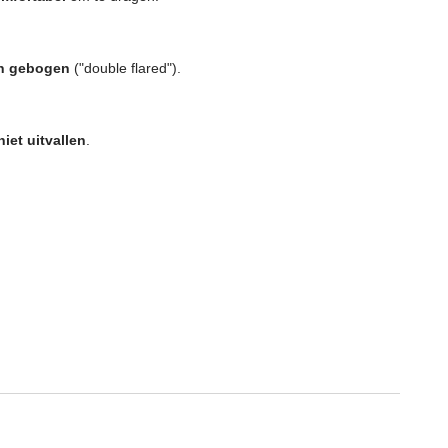
en gebogen
("double flared").
niet uitvallen
.