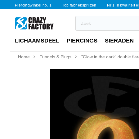
Piercingwinkel no. 1
Top fabrieksprijzen
Nr 1 in kwaliteit 
LICHAAMSDEEL
PIERCINGS
SIERADEN
Home
Tunnels & Plugs
"Glow in the dark" double flar