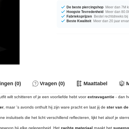
De beste piercingshop
Meer dan 7M k
Hoogste Tevredenheid
Meer dan 80.00
Fabrieksprijzen
Bestel rechtstreeks bi
Beste Kwaliteit
Meer dan 20 jaar erva
ingen (0)
Vragen (0)
Maattabel
M
outfit wilt schitteren of je een voorliefde hebt voor
extravagantie
- dan h
er
, maar 's avonds onthult hij zijn ware pracht en laat jij de
ster van de
e insluitsels die het licht verschillend reflecteren, lijkt het alsof je sterr
gewoon bij elke gelegenheid. Het
zachte materiaal
maakt het
superco