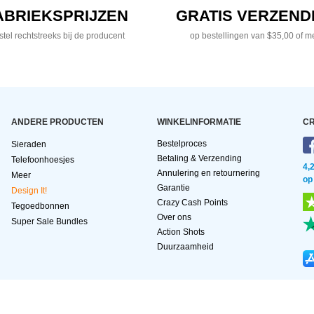
ABRIEKSPRIJZEN
GRATIS VERZEND
tel rechtstreeks bij de producent
op bestellingen van $35,00 of m
ANDERE PRODUCTEN
WINKELINFORMATIE
CR
Bestelproces
Sieraden
Betaling & Verzending
Telefoonhoesjes
4,
Annulering en retournering
Meer
op
Garantie
Design It!
Crazy Cash Points
Tegoedbonnen
Over ons
Super Sale Bundles
Action Shots
Duurzaamheid