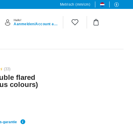
Metrisch (mm/cm)
Hallo!
Aanmelden/Account aanmaken
(33)
uble flared
ous colours)
js-garantie