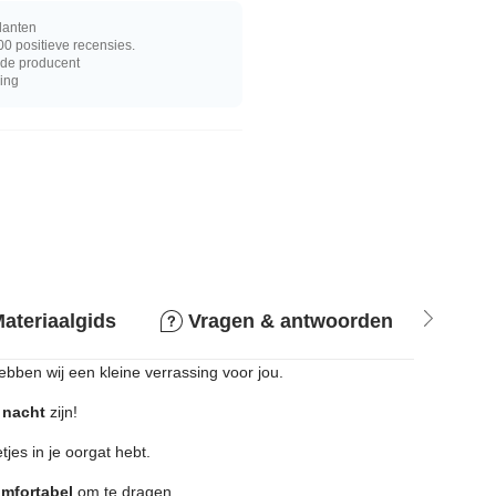
lanten
0 positieve recensies.
j de producent
ring
ateriaalgids
Vragen & antwoorden
Ret
ebben wij een kleine verrassing voor jou.
 nacht
zijn!
etjes in je oorgat hebt.
mfortabel
om te dragen.