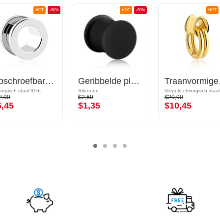
HOT
-50%
HOT
-50%
HOT
Opschroefbare tunnel (chirurgisch staal, zilver, glanzende afwerking)
Geribbelde plug (siliconen, verschillende kleuren)
Traanvormig
rurgisch staal 316L
Siliconen
2,90
$2,69
$20,90
6,45
$1,35
$10,45