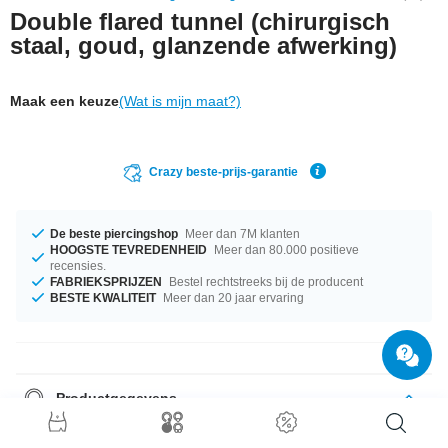
Double flared tunnel (chirurgisch
staal, goud, glanzende afwerking)
Maak een keuze
(Wat is mijn maat?)
Crazy beste-prijs-garantie
De beste piercingshop
Meer dan 7M klanten
HOOGSTE TEVREDENHEID
Meer dan 80.000 positieve
recensies.
FABRIEKSPRIJZEN
Bestel rechtstreeks bij de producent
BESTE KWALITEIT
Meer dan 20 jaar ervaring
Productgegevens
Zoek je
simpele
maar
stijlvolle juwelen
voor je gestretchte