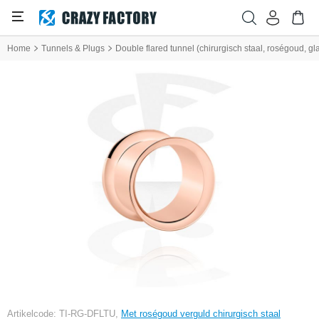
Home
Tunnels & Plugs
Double flared tunnel (chirurgisch staal, roségoud, g
Artikelcode: TI-RG-DFLTU,
Met roségoud verguld chirurgisch staal