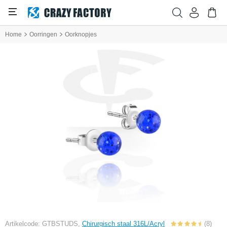
Home
Oorringen
Oorknopjes
Artikelcode: GTBSTUDS,
Chirurgisch staal 316L/Acryl
(8)