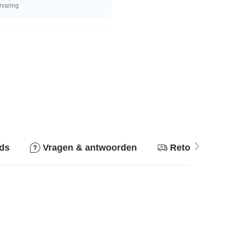
rvaring
ids
Vragen & antwoorden
Retourbeleid