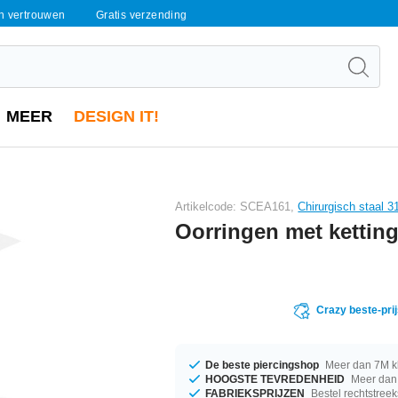
en vertrouwen
Gratis verzending
MEER
DESIGN IT!
Artikelcode: SCEA161,
Chirurgisch staal 3
Oorringen met kettin
Crazy beste-pri
De beste piercingshop
Meer dan 7M k
HOOGSTE TEVREDENHEID
Meer dan 
FABRIEKSPRIJZEN
Bestel rechtstreek