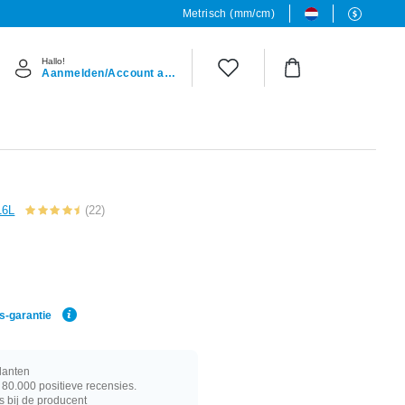
Metrisch (mm/cm)
Hallo!
Aanmelden/Account aanmaken
16L
(22)
g
js-garantie
lanten
80.000 positieve recensies.
s bij de producent