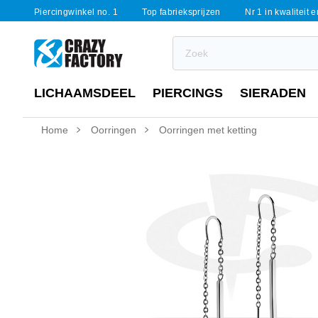
Piercingwinkel no. 1
Top fabrieksprijzen
Nr 1 in kwaliteit 
LICHAAMSDEEL
PIERCINGS
SIERADEN
Home
Oorringen
Oorringen met ketting