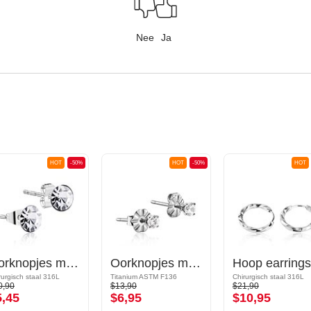
Nee
Ja
HOT
-50%
HOT
-50%
HOT
Oorknopjes met kristalsteentjes
Oorknopjes met kristalsteentjes
Hoop earrings
rurgisch staal 316L
Titanium ASTM F136
Chirurgisch staal 316L
0,90
$13,90
$21,90
5,45
$6,95
$10,95