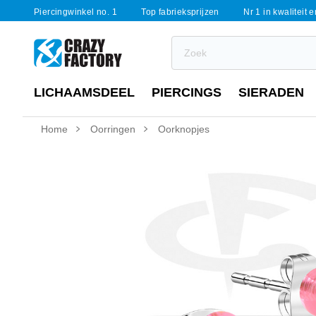
Piercingwinkel no. 1
Top fabrieksprijzen
Nr 1 in kwaliteit 
LICHAAMSDEEL
PIERCINGS
SIERADEN
Home
Oorringen
Oorknopjes