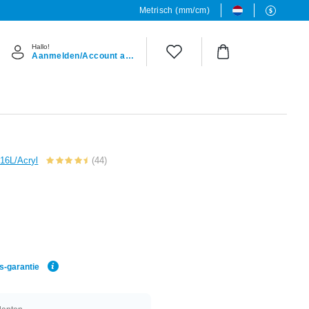
Metrisch (mm/cm)
Hallo!
Aanmelden/Account aanmaken
316L/Acryl
(44)
js-garantie