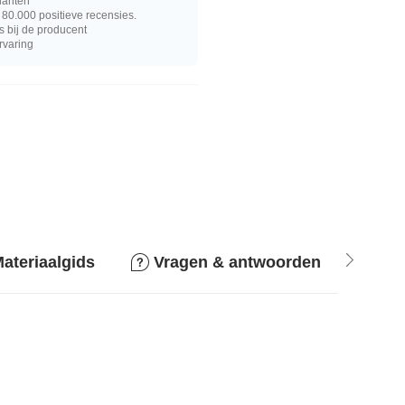
lanten
80.000 positieve recensies.
s bij de producent
rvaring
ateriaalgids
Vragen & antwoorden
Ret