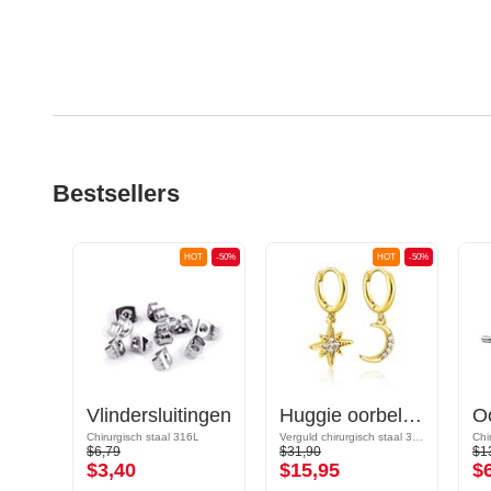
Bestsellers
OT
-50%
HOT
-50%
HOT
-50%
Huggie oorbellen
Vlindersluitingen
Huggie oorbellen met Crescent en Kristallen ster
6L
Chirurgisch staal 316L
Verguld chirurgisch staal 316L/Vergulde messing
Chi
$6,79
$31,90
$1
$3,40
$15,95
$