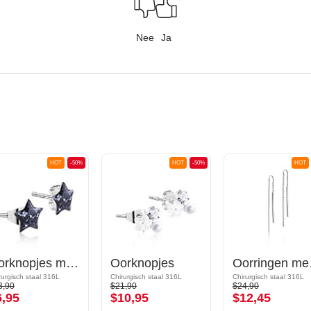
Nee
Ja
HOT
-50%
HOT
-50%
HOT
Oorknopjes met ster-motief
Oorknopjes
Oor
rurgisch staal 316L
Chirurgisch staal 316L
Chirurgisch staal 316L
3,90
$21,90
$24,90
6,95
$10,95
$12,45