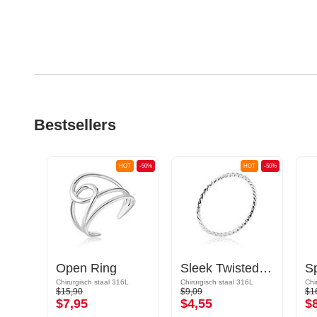
Bestsellers
OT
-50%
HOT
-50%
HOT
-50%
Wrap Ring met slang-motief
Open Ring
Sleek Twisted Ring
S
6L
Chirurgisch staal 316L
Chirurgisch staal 316L
Chi
$15,90
$9,09
$1
$7,95
$4,55
$