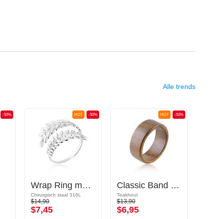
Alle trends
-50%
HOT
-50%
HOT
-50%
Wrap Ring met blad-motief
Classic Band Ring
Wra
Chirurgisch staal 316L
Teakhout
Chirurg
$14,90
$13,90
$15,9
$7,45
$6,95
$7,