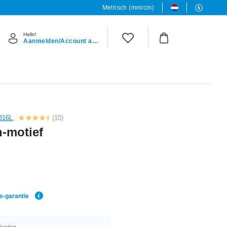
Metrisch (mm/cm)
Hallo!
Aanmelden/Account aanmaken
 316L
(10)
-motief
js-garantie