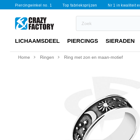
Piercingwinkel no. 1
Top fabrieksprijzen
Nr 1 in kwaliteit 
LICHAAMSDEEL
PIERCINGS
SIERADEN
Home
Ringen
Ring met zon en maan-motief