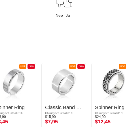
Nee
Ja
HOT
-50%
HOT
-50%
HOT
pinner Ring
Classic Band Ring
Spinner Ring
rurgisch staal 316L
Chirurgisch staal 316L
Chirurgisch staal 316L
6,90
$15,90
$24,90
8,45
$7,95
$12,45