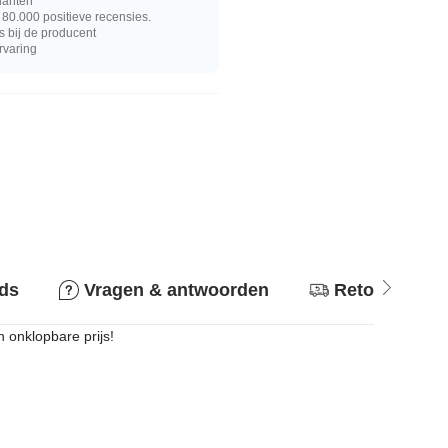
lanten
80.000 positieve recensies.
s bij de producent
rvaring
ids
Vragen & antwoorden
Retourbeleid
 onklopbare prijs!