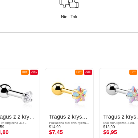
Nie
Tak
HOT
-50%
HOT
-50%
HOT
Tragus z z kryształem
Tragus z kryształową gwiazdką
Tragus z 
l chirurgiczna 316L
Pozłacana stal chirurgiczna 316L
Stal chirurgiczna 316L
,59
$14,90
$13,90
4,80
$7,45
$6,95