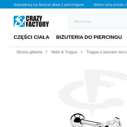
Największy na świecie sklep z piercingami
Niskie ceny prosto z
CZĘŚCI CIAŁA
BIŻUTERIA DO PIERCINGU
Strona główna
Helix & Tragus
Tragus z wzorem serc