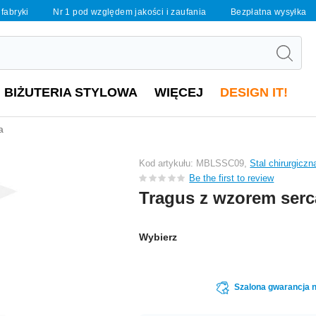
 fabryki
Nr 1 pod względem jakości i zaufania
Bezpłatna wysyłka
BIŻUTERIA STYLOWA
WIĘCEJ
DESIGN IT!
a
Kod artykułu: MBLSSC09,
Stal chirurgicz
Be the first to review
Tragus z wzorem serc
Wybierz
Szalona gwarancja n