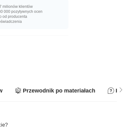
 milionów klientów
0 000 pozytywnych ocen
o od producenta
oświadczenia
w
Przewodnik po materiałach
Pytania 
cie?