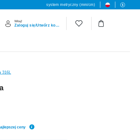
system metryczny (mm/cm)
Witaj!
Zaloguj się/Utwórz konto
na 316L
a
ajlepszej ceny