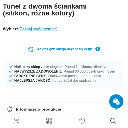
Tunel z dwoma ściankami
(silikon, różne kolory)
Wybierz
(Poznaj swój rozmiar)
Szalona gwarancja najlepszej ceny
Najlepszy sklep z piercingiem
Ponad 7 milionów klientów
NAJWYŻSZE ZADOWOLENIE
Ponad 80 000 pozytywnych ocen
FABRYCZNE CENY
Zamówienia prosto od producenta
NAJLEPSZA JAKOŚĆ
Ponad 20 lat doświadczenia
Informacje o produkcie
Super comfortable to wear, this silicone tunnel comes in various colours
and sizes. Best grab a couple for a cool new look every day.