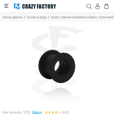
Strona główna
Tunele & plugi
Tunel z dwoma ściankami (silikon, różne kolor
Kod artykułu: STN,
Silikon
(142)