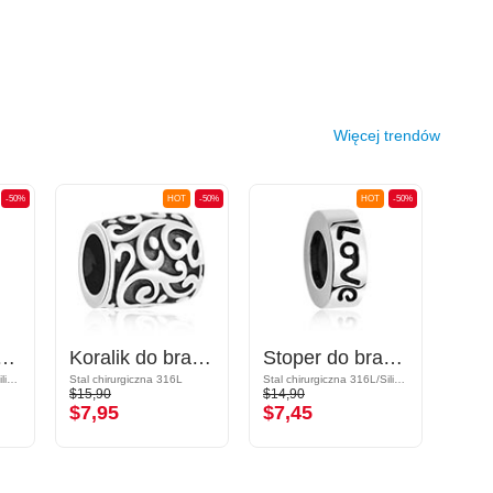
Więcej trendów
-50%
HOT
-50%
HOT
-50%
do bransoletek z koralikami
Koralik do bransoletek z koralikami
Stoper do bransoletek z koralikami
Stal chirurgiczna 316L/Silikon
Stal chirurgiczna 316L
Stal chirurgiczna 316L/Silikon
$15,90
$14,90
$18,9
$7,95
$7,45
$9,