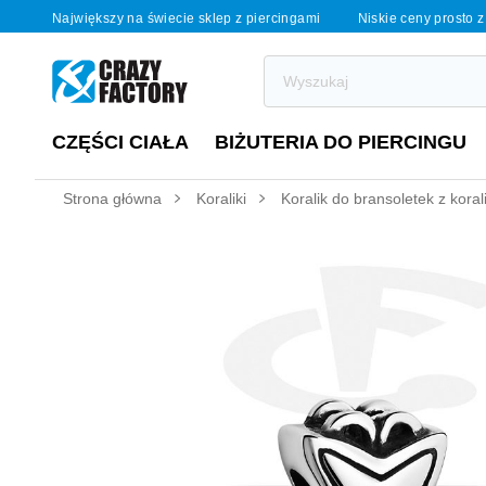
Największy na świecie sklep z piercingami
Niskie ceny prosto z
CZĘŚCI CIAŁA
BIŻUTERIA DO PIERCINGU
Strona główna
Koraliki
Koralik do bransoletek z koral