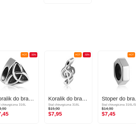
HOT
-50%
HOT
-50%
HOT
Koralik do bransoletek z koralikami
Koralik do bransoletek z koralikami
Stoper 
l chirurgiczna 316L
Stal chirurgiczna 316L
4,90
$15,90
$14,90
7,45
$7,95
$7,45