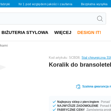
 fabryki
Nr 1 pod względem jakości i zaufania
Bezpłatna wysyłka
BIŻUTERIA STYLOWA
WIĘCEJ
DESIGN IT!
ikami
Kod artykułu: SCBD8,
Stal chirurgiczna 31
Koralik do bransolete
Szalona gwarancja n
Najlepszy sklep z piercingiem
Ponad 7
NAJWYŻSZE ZADOWOLENIE
Ponad 8
FABRYCZNE CENY
Zamówienia prost