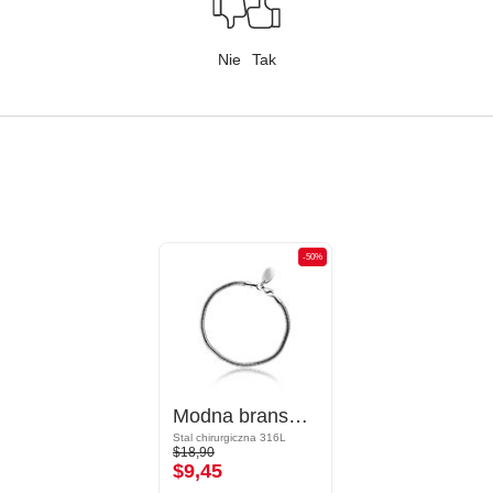
Nie
Tak
-50%
Modna bransoletka do koralików
Stal chirurgiczna 316L
$18,90
$9,45