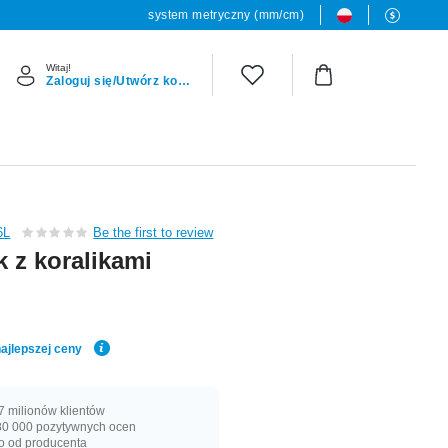
system metryczny (mm/cm)
Witaj!
Zaloguj się/Utwórz konto
6L
Be the first to review
k z koralikami
ajlepszej ceny
 milionów klientów
0 000 pozytywnych ocen
o od producenta