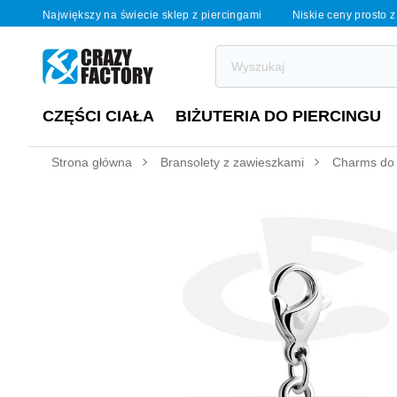
Największy na świecie sklep z piercingami
Niskie ceny prosto z
CZĘŚCI CIAŁA
BIŻUTERIA DO PIERCINGU
Strona główna
Bransolety z zawieszkami
Charms do b