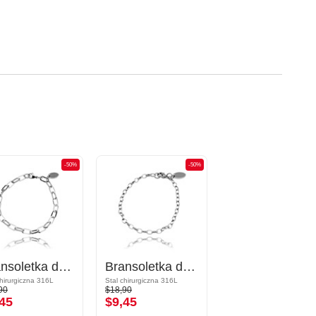
-50%
-50%
Bransoletka do charmsów
Bransoletka do charmsów
chirurgiczna 316L
Stal chirurgiczna 316L
90
$18,90
45
$9,45