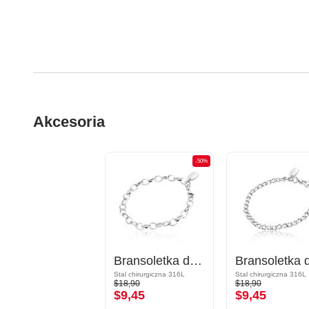
Akcesoria
-50%
Bransoletka do charmsów
Stal chirurgiczna 316L
Stal chirurgiczna 316L
$18,90
$18,90
$9,45
$9,45