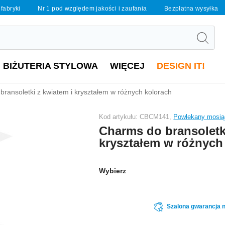
 fabryki
Nr 1 pod względem jakości i zaufania
Bezpłatna wysyłka
BIŻUTERIA STYLOWA
WIĘCEJ
DESIGN IT!
ransoletki z kwiatem i kryształem w różnych kolorach
Kod artykułu: CBCM141,
Powlekany mosią
Charms do bransoletk
kryształem w różnych
Wybierz
Szalona gwarancja n