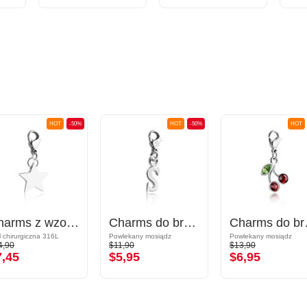
HOT
-50%
HOT
-50%
HOT
Charms z wzorem gwiazdy
Charms do bransoletki z literą S
Charms do b
l chirurgiczna 316L
Powlekany mosiądz
Powlekany mosiądz
4,90
$11,90
$13,90
7,45
$5,95
$6,95