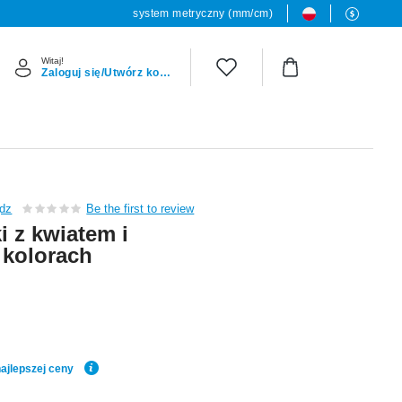
system metryczny (mm/cm)
Witaj!
Zaloguj się/Utwórz konto
dz
Be the first to review
i z kwiatem i
 kolorach
ajlepszej ceny