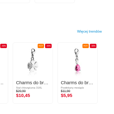
Więcej trendów
-50%
HOT
-50%
HOT
-50%
ransoletki z wzorem wisienki i kryształami
Charms do bransoletki
Charms do bransoletki z kryształem w różnych kolorach
Stal chirurgiczna 316L
Powlekany mosiądz
Stal ch
$20,90
$11,90
$18,9
$10,45
$5,95
$9,