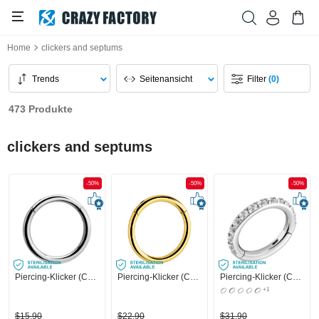
Home
clickers and septums
Trends
Seitenansicht
Filter
(0)
473 Produkte
clickers and septums
-50%
-50%
-50%
Piercing-Klicker (Chirurgenstahl, silber, glänzend)
Piercing-Klicker (Chirurgenstahl, gold, glänzend)
Piercing-Klicker (Chirurgenstahl, silber, glänzend) mit Kristallsteinchen
+1
$15,90
$22,90
$31,90