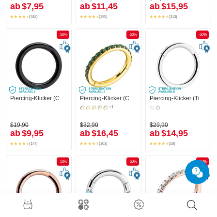
ab
$7,95
ab
$11,45
ab
$15,95
(518)
(295)
(310)
-50%
-50%
-50%
Piercing-Klicker (Chirurgenstahl, schwarz, glänzend)
Piercing-Klicker (Chirurgenstahl, gold, glänzend) mit Kristallsteinchen
Piercing-Klicker (Titan, glänzend)
+1
$19,90
$32,90
$29,90
ab
$9,95
ab
$16,45
ab
$14,95
(147)
(203)
(50)
-50%
-50%
-50%