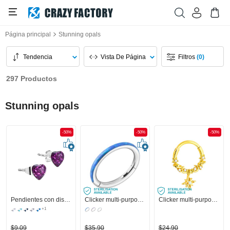
Página principal
Stunning opals
Tendencia
Vista De Página
Filtros
(0)
297 Productos
Stunning opals
-50%
-50%
-50%
Pendientes con diseño de corazón
Clicker multi-purpose (acero quirúrgico, plateado, acabado brillante) con Opal
Clicker multi-purpose (acero quirúrgico, chapado en oro, acabado brillante) con colgante estrella y brillantes
+1
$9,09
$35,90
$24,90