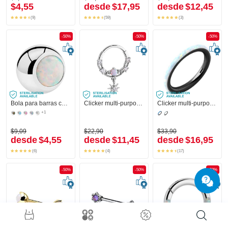
$4,55
desde
$17,95
desde
$12,45
(9)
(59)
(3)
-50%
-50%
-50%
Bola para barras con rosca (acero quirúrgico, plateado, acabado brillante) con ópalo sintético
Clicker multi-purpose (acero quirúrgico, plateado, acabado brillante) con colgante estrella y brillantes
Clicker multi-purpose (acero quirúrgico, negro, acabado brillante) con Opal
+1
$9,09
$22,90
$33,90
desde
$4,55
desde
$11,45
desde
$16,95
(6)
(4)
(17)
-50%
-50%
-50%