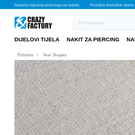
Najveća trgovina piercinga na svijetu
Povoljne tvorničke cijene
DIJELOVI TIJELA
NAKIT ZA PIERCING
NA
Početna
Tear Shapes