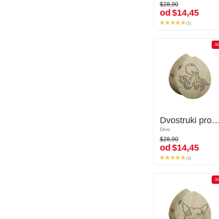
$28,90
$28,90
od
$14,45
od
$14,45
(1)
(1)
-50%
-5
Dvostruki prošireni čepić u obliku suze (drvo) s laserskim graviranjem "hobotnica"
Dvostruki prošireni čepić u obliku suze (drvo) s laserskim graviranjem
Drvo
Drvo
$28,90
$28,90
od
$14,45
od
$14,45
(1)
(1)
-50%
-5