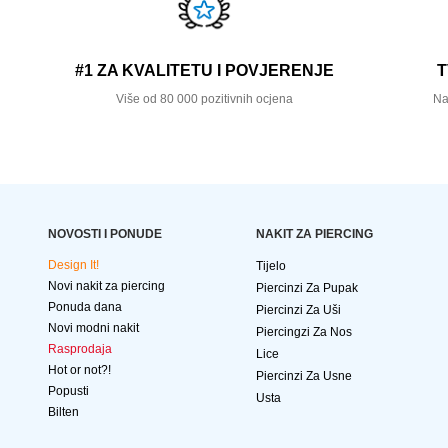
#1 ZA KVALITETU I POVJERENJE
T
Više od 80 000 pozitivnih ocjena
Na
NOVOSTI I PONUDE
NAKIT ZA PIERCING
Design It!
Tijelo
Novi nakit za piercing
Piercinzi Za Pupak
Ponuda dana
Piercinzi Za Uši
Novi modni nakit
Piercingzi Za Nos
Rasprodaja
Lice
Hot or not?!
Piercinzi Za Usne
Popusti
Usta
Bilten