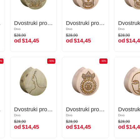
anjem "pas"
Dvostruki prošireni čepić u obliku suze (drvo) s laserskim graviranjem "školjka"
Dvostruki prošireni čepić u obliku suze (drvo) s laserskim graviranjem "školjka"
Dvostruki prošireni čepić u obliku suze (drvo) s dizajnom šećerne lubanje "Dia de Los Muertos"
Dvostruki prošireni čepić u obliku suze (drvo) s dizajnom šećerne lubanje "Dia de Los Muertos"
Drvo
Drvo
Drvo
Drvo
Drvo
Drvo
$28,90
$28,90
$28,90
$28,90
$28,90
$28,90
od
$14,45
od
$14,45
od
$14,4
od
$14,45
od
$14,45
od
$14,
0%
-50%
-50%
-50%
-50%
graviranjem
Dvostruki prošireni čepić u obliku suze (drvo) s laserskim graviranjem "dizajn lica jednom crtom"
Dvostruki prošireni čepić u obliku suze (drvo) s laserskim graviranjem "dizajn lica jednom crtom"
Dvostruki prošireni čepić u obliku suze (drvo) s laserskim graviranjem "oko"
Dvostruki prošireni čepić u obliku suze (drvo) s laserskim graviranjem "oko"
Drvo
Drvo
Drvo
Drvo
Drvo
Drvo
$28,90
$28,90
$28,90
$28,90
$28,90
$28,90
od
$14,45
od
$14,45
od
$14,4
od
$14,45
od
$14,45
od
$14,