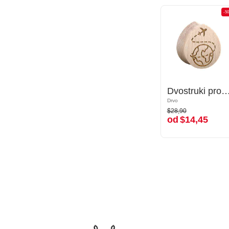
-50%
-5
Dvostruki prošireni čepić u obliku suze (drvo) s laserskim graviranjem "zrakoplov"
Dvostruki prošireni čepić u obliku suze (drvo) s laserskim graviranjem
Drvo
Drvo
$28,90
$28,90
od
$14,45
od
$14,45