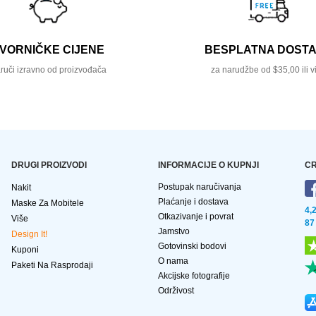
VORNIČKE CIJENE
BESPLATNA DOST
ruči izravno od proizvođača
za narudžbe od $35,00 ili v
DRUGI PROIZVODI
INFORMACIJE O KUPNJI
CR
Postupak naručivanja
Nakit
Plaćanje i dostava
Maske Za Mobitele
4,
Otkazivanje i povrat
Više
87
Jamstvo
Design It!
Gotovinski bodovi
Kuponi
O nama
Paketi Na Rasprodaji
Akcijske fotografije
Održivost