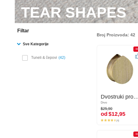
TEAR SHAPES
Filtar
Broj Proizvoda: 42
Sve Kategorije
-50%
-5
Tuneli & čepovi
42
Dvostruki prošireni čepić u obliku suze (drvo)
Dvostruki prošireni čepić u obliku suze
Drvo
Drvo
$25,90
$25,90
od
$12,95
od
$12,95
(4)
(4)
-50%
-5