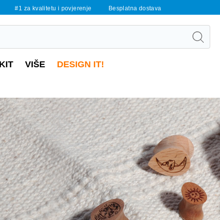
#1 za kvalitetu i povjerenje
Besplatna dostava
KIT
VIŠE
DESIGN IT!