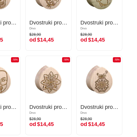
Dvostruki prošireni čepić u obliku suze (drvo) s dizajnom šećerne lubanje "Dia de Los Muertos"
Dvostruki prošireni čepić u obliku suze (drvo) s dizajnom šećerne lubanje "Dia de Los Muertos"
Dvostruki prošireni čepić u obliku suze (drvo) s laserskim graviranjem "cvijeće"
Dvostruki prošireni čepić u obliku suze (drvo) s laserskim graviranjem "cvijeće"
Dvostruki prošireni čepić u obliku suze (drvo) s laserskim graviranjem "leptir"
Dvostruki prošireni čepić u obliku suze (drvo) s laserskim graviranjem "leptir"
Drvo
Drvo
Drvo
Drvo
$28,90
$28,90
$28,90
$28,90
5
od
$14,45
od
$14,45
45
od
$14,45
od
$14,45
-50%
-50%
-50%
-50%
-50%
-50%
Dvostruki prošireni čepić u obliku suze (drvo) s laserskim graviranjem "dizajn lica jednom crtom"
Dvostruki prošireni čepić u obliku suze (drvo) s laserskim graviranjem "dizajn lica jednom crtom"
Dvostruki prošireni čepić u obliku suze (drvo) s laserskim graviranjem "cvijet"
Dvostruki prošireni čepić u obliku suze (drvo) s laserskim graviranjem "cvijet"
Dvostruki prošireni čepić u obliku suze (drvo) s laserskim graviranjem "cvijet"
Dvostruki prošireni čepić u obliku suze (drvo) s laserskim graviranjem "cvijet"
Drvo
Drvo
Drvo
Drvo
$28,90
$28,90
$28,90
$28,90
5
od
$14,45
od
$14,45
45
od
$14,45
od
$14,45