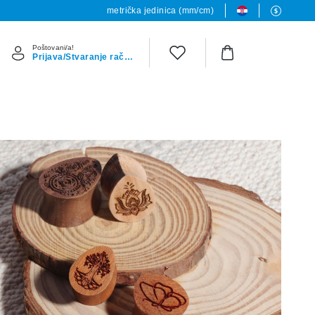
metrička jedinica (mm/cm)
Poštovani/a!
Prijava/Stvaranje računa