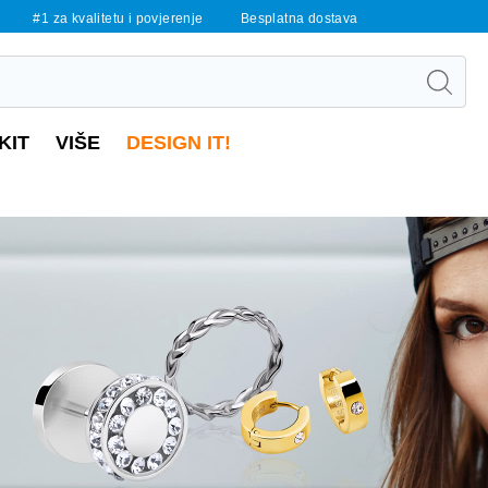
#1 za kvalitetu i povjerenje
Besplatna dostava
KIT
VIŠE
DESIGN IT!