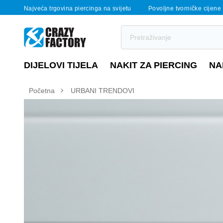
Najveća trgovina piercinga na svijetu
Povoljne tvorničke cijene
DIJELOVI TIJELA
NAKIT ZA PIERCING
NA
Početna
URBANI TRENDOVI