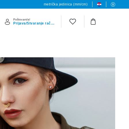
metrička jedinica (mm/cm)
Poštovani/a!
Prijava/Stvaranje računa