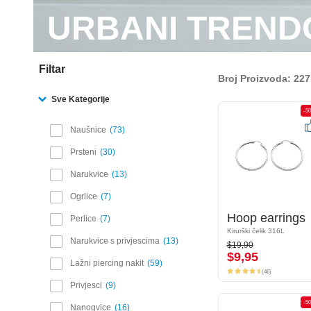
URBANI TREND
Filtar
Broj Proizvoda: 227
Sve Kategorije
-50%
-5
Naušnice
73
Prsteni
30
Narukvice
13
Ogrlice
7
Hoop earrings
Hoop earrings
Perlice
7
Kirurški čelik 316L
Kirurški čelik 316L
$19,90
Narukvice s privjescima
13
$19,90
$9,95
$9,95
Lažni piercing nakit
59
(46)
(46)
Privjesci
9
-50%
-5
Nanogvice
16