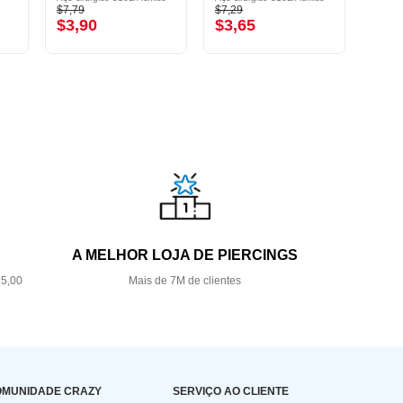
$7,79
$7,29
$6,79
$3,90
$3,65
$3,
A MELHOR LOJA DE PIERCINGS
35,00
Mais de 7M de clientes
OMUNIDADE CRAZY
SERVIÇO AO CLIENTE