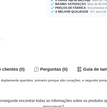
A melhor loja de piercings
Mais de 7M 
MÁXIMA SATISFAÇÃO
Mais de 80.000
PREÇOS DE FÁBRICA
Encomendar di
A MELHOR QUALIDADE
20+ anos de 
 clientes (0)
Perguntas (0)
Guia de ta
o duplamente queridos: primeiro porque são corações, e segundo porqu
nseguiste encontrar todas as informações sobre os produtos 
procuravas?