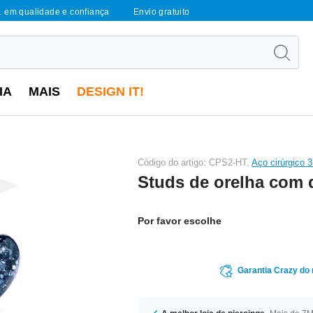
1 em qualidade e confiança
Envio gratuito
IA
MAIS
DESIGN IT!
Código do artigo: CPS2-HT,
Aço cirúrgico 
Studs de orelha com 
Por favor escolhe
Garantia Crazy do