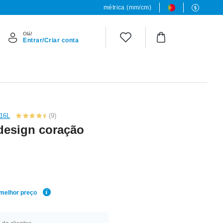
métrica (mm/cm)
Olá!
Entrar/Criar conta
316L
(9)
design coração
 melhor preço