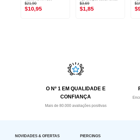
$21,90
$3,69
$1
$10,95
$1,85
$
O Nº 1 EM QUALIDADE E
CONFIANÇA
Enco
Mais de 80.000 avaliações positivas
NOVIDADES & OFERTAS
PIERCINGS