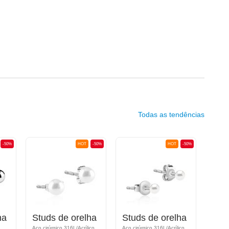
Todas as tendências
-50%
HOT
-50%
HOT
-50%
ha
Studs de orelha
Studs de orelha
Fech
Aço cirúrgico 316L/Acrílico
Aço cirúrgico 316L/Acrílico
Aço ci