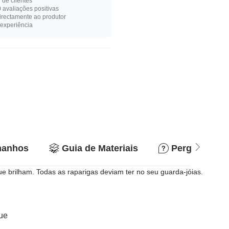
de clientes
 avaliações positivas
rectamente ao produtor
experiência
manhos
Guia de Materiais
Perguntas e 
e brilham. Todas as raparigas deviam ter no seu guarda-jóias.
que