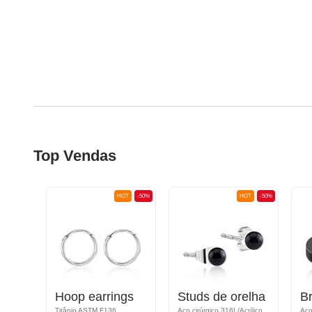
Top Vendas
OT
-50%
HOT
-50%
HOT
-50%
gie
Hoop earrings
Studs de orelha
B
Titânio ASTM F136
Aço cirúrgico 316L/Acrílico
Aço