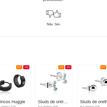
Não
Sim
HOT
-50%
HOT
-50%
HOT
rincos Huggie
Studs de orelha com pedras de cristal
Studs de orel
 cirúrgico 316L
Aço cirúrgico 316L
Aço cirúrgico 316L