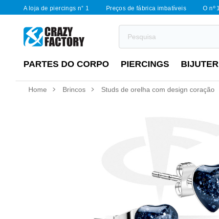
A loja de piercings n° 1
Preços de fábrica imbatíveis
O nº 
PARTES DO CORPO
PIERCINGS
BIJUTER
Home
Brincos
Studs de orelha com design coração