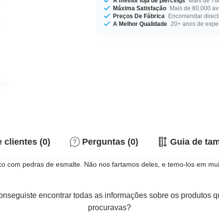
A melhor loja de piercings
Mais de 7M 
Máxima Satisfação
Mais de 80.000 ava
Preços De Fábrica
Encomendar direct
A Melhor Qualidade
20+ anos de expe
 clientes (0)
Perguntas (0)
Guia de ta
ico com pedras de esmalte. Não nos fartamos deles, e temo-los em mu
nseguiste encontrar todas as informações sobre os produtos 
procuravas?