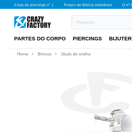
A loja de piercings n° 1
Preços de fábrica imbatíveis
O nº 
PARTES DO CORPO
PIERCINGS
BIJUTER
Home
Brincos
Studs de orelha