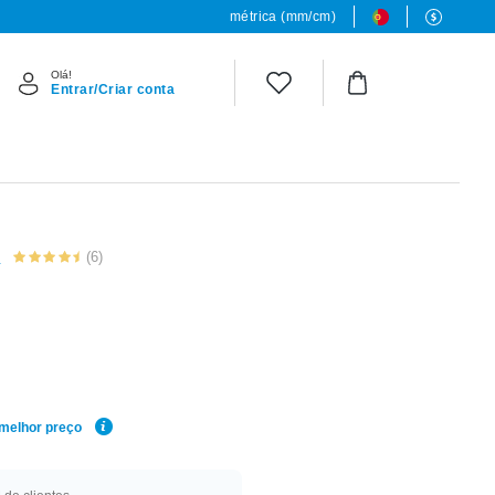
métrica (mm/cm)
Olá!
Entrar/Criar conta
L
(6)
 melhor preço