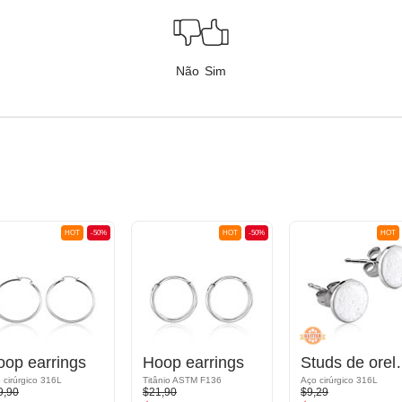
Não
Sim
HOT
-50%
HOT
-50%
HOT
oop earrings
Hoop earrings
Studs de orel
 cirúrgico 316L
Titânio ASTM F136
Aço cirúrgico 316L
9,90
$21,90
$9,29