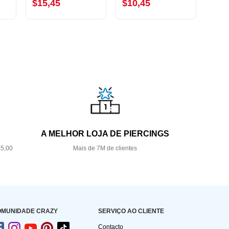
$15,45
$10,45
$16
A MELHOR LOJA DE PIERCINGS
35,00
Mais de 7M de clientes
OMUNIDADE CRAZY
SERVIÇO AO CLIENTE
Contacto