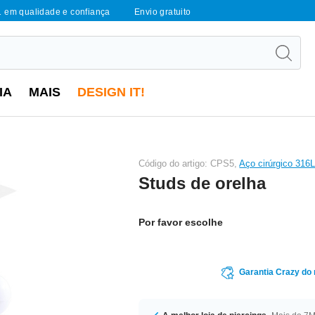
1 em qualidade e confiança
Envio gratuito
IA
MAIS
DESIGN IT!
Código do artigo: CPS5,
Aço cirúrgico 316
Studs de orelha
Por favor escolhe
Garantia Crazy do