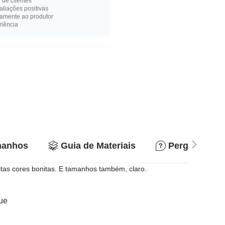
de clientes
liações positivas
amente ao produtor
riência
manhos
Guia de Materiais
Perguntas e 
itas cores bonitas. E tamanhos também, claro.
que