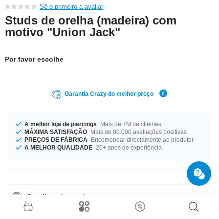
Sê o primeiro a avaliar
Studs de orelha (madeira) com
motivo "Union Jack"
Por favor escolhe
Garantia Crazy do melhor preço
A melhor loja de piercings
Mais de 7M de clientes
MÁXIMA SATISFAÇÃO
Mais de 80.000 avaliações positivas
PREÇOS DE FÁBRICA
Encomendar directamente ao produtor
A MELHOR QUALIDADE
20+ anos de experiência
Detalhes do produto
O diâmetro é 15 mm. Faia? Mogno? Qual o teu estilo? Um produto muito
elegante que complementará qualquer visual!