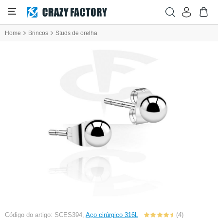
Home
Brincos
Studs de orelha
Código do artigo: SCES394,
Aço cirúrgico 316L
(4)