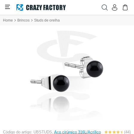
Home
Brincos
Studs de orelha
Código do artigo: UBSTUDS,
Aço cirúrgico 316L/Acrílico
(44)