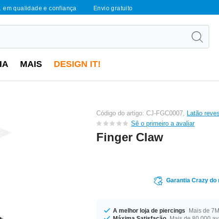
1 em qualidade e confiança
Envio gratuito
IA
MAIS
DESIGN IT!
Código do artigo: CJ-FGC0007,
Latão reves
Sê o primeiro a avaliar
Finger Claw
Garantia Crazy do
A melhor loja de piercings
Mais de 7M 
Máxima Satisfação
Mais de 80.000 ava