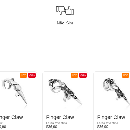
Não
Sim
HOT
-50%
HOT
-50%
HOT
inger Claw
Finger Claw
Finger Claw
tre
Latão revestido
Latão revestido
0,90
$36,90
$36,90