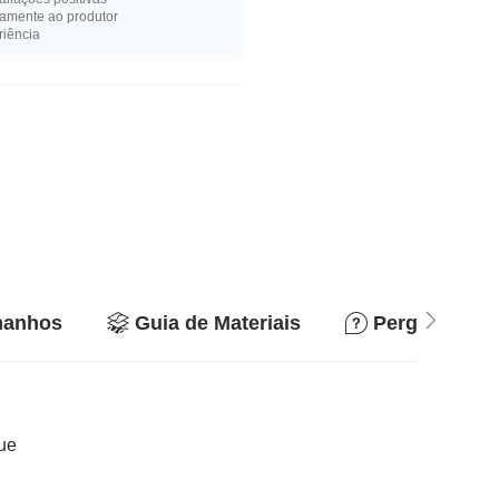
amente ao produtor
riência
manhos
Guia de Materiais
Perguntas e 
que