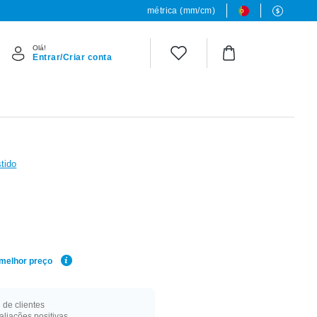
métrica (mm/cm)
Olá!
Entrar/Criar conta
tido
 melhor preço
de clientes
liações positivas