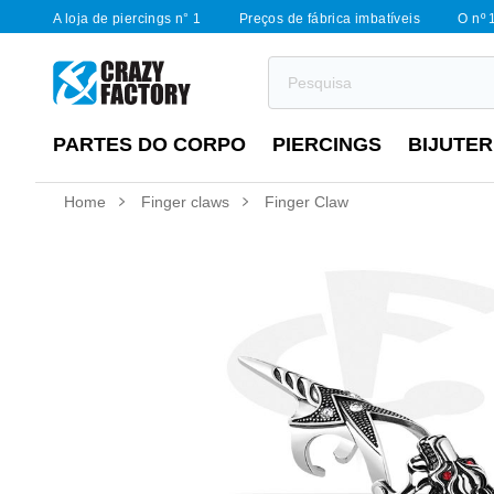
A loja de piercings n° 1
Preços de fábrica imbatíveis
O nº 
PARTES DO CORPO
PIERCINGS
BIJUTER
Home
Finger claws
Finger Claw