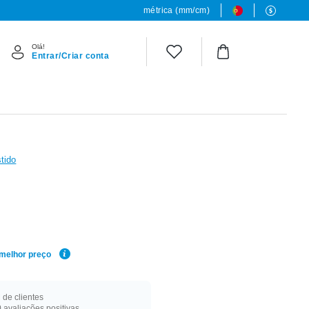
métrica (mm/cm)
Olá!
Entrar/Criar conta
tido
 melhor preço
de clientes
 avaliações positivas