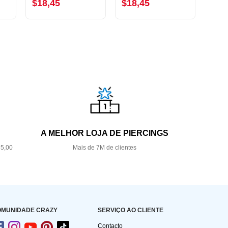
$18,45
$18,45
$12
A MELHOR LOJA DE PIERCINGS
35,00
Mais de 7M de clientes
OMUNIDADE CRAZY
SERVIÇO AO CLIENTE
Contacto