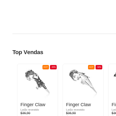
Top Vendas
OT
-50%
HOT
-50%
HOT
-50%
Finger Claw
Finger Claw
F
Latão revestido
Latão revestido
Lat
$36,90
$36,90
$3