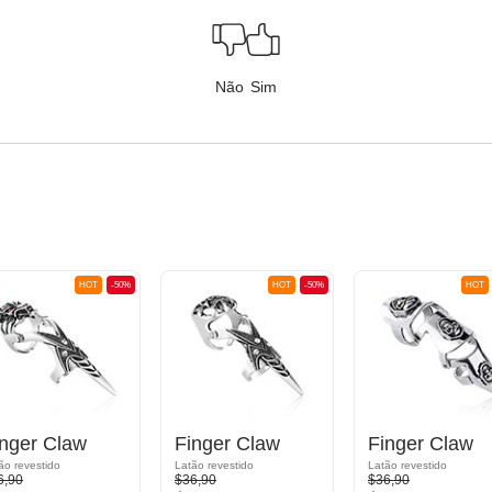
Não
Sim
HOT
-50%
HOT
-50%
HOT
inger Claw
Finger Claw
Finger Claw
ão revestido
Latão revestido
Latão revestido
6,90
$36,90
$36,90