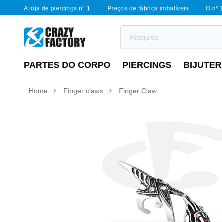
A loja de piercings n° 1
Preços de fábrica imbatíveis
O nº 
PARTES DO CORPO
PIERCINGS
BIJUTER
Home
Finger claws
Finger Claw