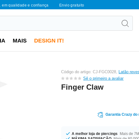
1 em qualidade e confiança
Envio gratuito
IA
MAIS
DESIGN IT!
Código do artigo: CJ-FGC0028,
Latão reves
Sê o primeiro a avaliar
Finger Claw
Garantia Crazy do
A melhor loja de piercings
Mais de 7M 
MÁXIMA SATISFAÇÃO
Mais de 80.000