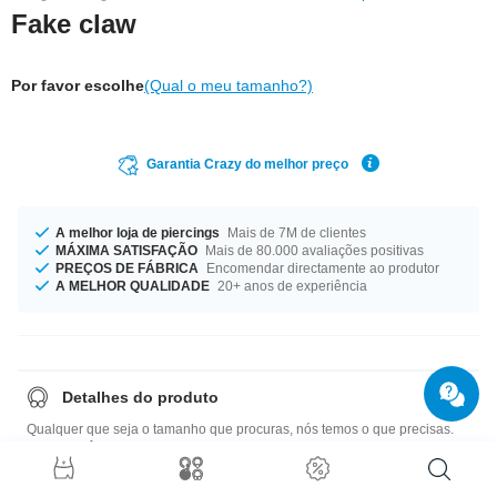
Fake claw
Por favor escolhe
(Qual o meu tamanho?)
Garantia Crazy do melhor preço
A melhor loja de piercings
Mais de 7M de clientes
MÁXIMA SATISFAÇÃO
Mais de 80.000 avaliações positivas
PREÇOS DE FÁBRICA
Encomendar directamente ao produtor
A MELHOR QUALIDADE
20+ anos de experiência
Detalhes do produto
Qualquer que seja o tamanho que procuras, nós temos o que precisas.
Podes obtê-lo com espessura de material de 0.8 mm e 1.2 mm. Este
produto está disponível em 6 mm de diâmetro. Em termos de cor, podes
escolher entre Preto ou Branco. Um piercing de primeira categoria de alta