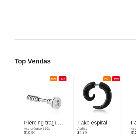
Top Vendas
OT
-50%
HOT
-50%
HOT
-50%
Piercing tragus com design de parafuso
Fake espiral
F
Aço cirúrgico 316L
Acrílico
$10,90
$6,79
$1