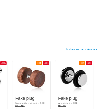
Todas as tendências
-50%
HOT
-50%
HOT
-50%
Fake plug
Fake plug
Madeira/Aço cirúrgico 316L
Aço cirúrgico 316L
Acrílic
$13,90
$6,79
$9,09