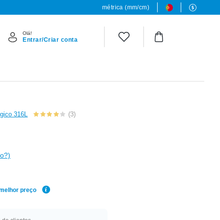
métrica (mm/cm)
Olá!
Entrar/Criar conta
rgico 316L
(3)
o?)
 melhor preço