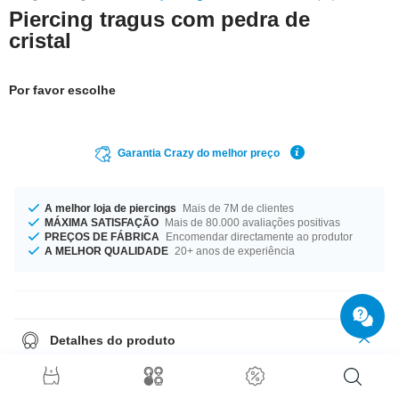
Piercing tragus com pedra de
cristal
Por favor escolhe
Garantia Crazy do melhor preço
A melhor loja de piercings
Mais de 7M de clientes
MÁXIMA SATISFAÇÃO
Mais de 80.000 avaliações positivas
PREÇOS DE FÁBRICA
Encomendar directamente ao produtor
A MELHOR QUALIDADE
20+ anos de experiência
Detalhes do produto
Fundamental para todas as caixas de piercings. Este Barbell de aço
cirúrgico brilhante é muito simples e tem uma pedra de cristal. Não te
esqueças de escolher a cor!