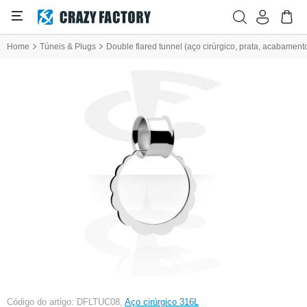
Home
Túneis & Plugs
Double flared tunnel (aço cirúrgico, prata, acabament
Código do artigo: DFLTUC08,
Aço cirúrgico 316L