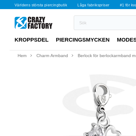
Världens största piercingbutik
Låga fabrikspriser
#1 för kv
KROPPSDEL
PIERCINGSMYCKEN
MODE
Hem
Charm Armband
Berlock för berlockarmband me