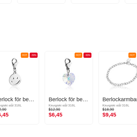
HOT
-50%
HOT
-50%
HOT
Berlock för berlockarmband med Smiley design
Berlock för berlockarmband
Berlockarmba
urgiskt stål 316L
Kirurgiskt stål 316L
Kirurgiskt stål 316L
2,90
$12,90
$18,90
6,45
$6,45
$9,45