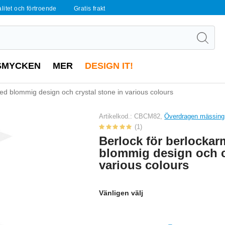
alitet och förtroende
Gratis frakt
SMYCKEN
MER
DESIGN IT!
d blommig design och crystal stone in various colours
Artikelkod.: CBCM82,
Överdragen mässing /
(1)
Berlock för berlocka
blommig design och c
various colours
Vänligen välj