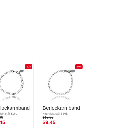
-50%
-50%
rlockarmband
Berlockarmband
iskt stål 316L
Kirurgiskt stål 316L
90
$18,90
45
$9,45