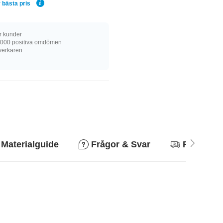
 bästa pris
r kunder
 000 positiva omdömen
llverkaren
Materialguide
Frågor & Svar
Returpoli