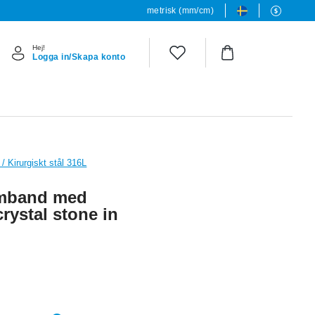
metrisk (mm/cm)
Hej!
Logga in/Skapa konto
 Kirurgiskt stål 316L
rmband med
rystal stone in