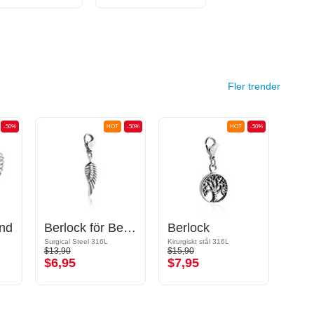
Fler trender
-50%
HOT
-50%
HOT
-50%
nd
Berlock för Berlock-Armband
Berlock
Surgical Steel 316L
Kirurgiskt stål 316L
Kirurgi
$13,90
$15,90
$14,9
$6,95
$7,95
$7,