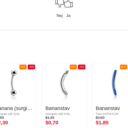
Nej
Ja
HOT
-50%
HOT
-50%
HOT
Banana (surgical steel, silver, shiny finish) med Kulor
Bananstav
Bananstav
urgiskt stål 316L
Kirurgiskt stål 316L
Titan ASTM F136
,59
$1,39
$3,69
2,30
$0,70
$1,85