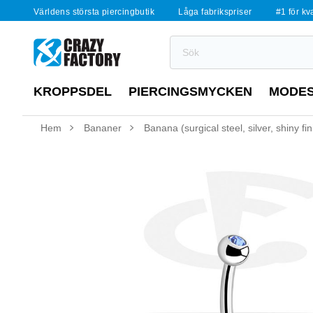
Världens största piercingbutik
Låga fabrikspriser
#1 för kv
KROPPSDEL
PIERCINGSMYCKEN
MODE
Hem
Bananer
Banana (surgical steel, silver, shiny fi