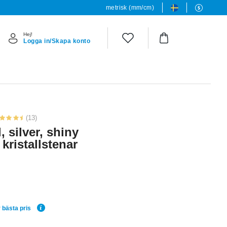
metrisk (mm/cm)
Hej!
Logga in/Skapa konto
(13)
, silver, shiny
kristallstenar
 bästa pris