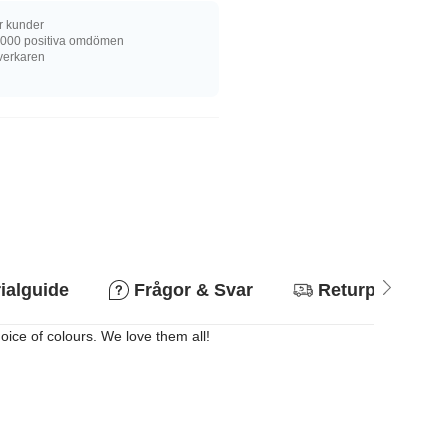
r kunder
 000 positiva omdömen
llverkaren
ialguide
Frågor & Svar
Returpolicy
hoice of colours. We love them all!