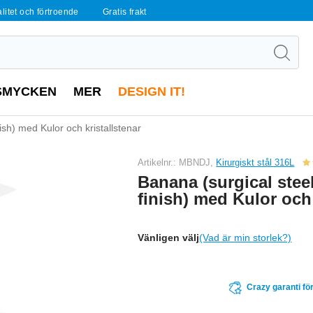
alitet och förtroende
Gratis frakt
SMYCKEN
MER
DESIGN IT!
nish) med Kulor och kristallstenar
Artikelnr.: MBNDJ,
Kirurgiskt stål 316L
Banana (surgical steel
finish) med Kulor och 
Vänligen välj
(Vad är min storlek?)
Crazy garanti för