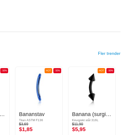
Fler trender
-50%
HOT
-50%
HOT
-50%
na (titanium, anodised) med koner
Bananstav
Banana (surgical steel, black, shiny finish) med koner
Titan ASTM F136
Kirurgiskt stål 316L
$3,69
$11,90
$37,9
$1,85
$5,95
$18