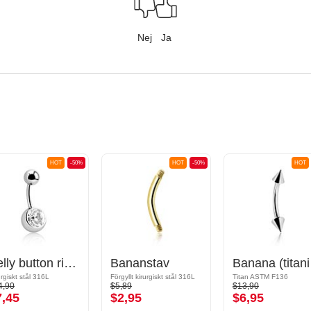
Nej
Ja
HOT
-50%
HOT
-50%
HOT
Belly button ring (surgical steel, silver, shiny finish) med kristallsten
Bananstav
Bana
urgiskt stål 316L
Förgyllt kirurgiskt stål 316L
Titan ASTM F136
4,90
$5,89
$13,90
7,45
$2,95
$6,95