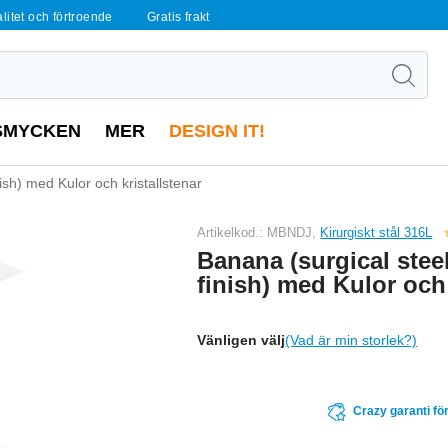
alitet och förtroende
Gratis frakt
SMYCKEN
MER
DESIGN IT!
nish) med Kulor och kristallstenar
Artikelkod.: MBNDJ,
Kirurgiskt stål 316L
Banana (surgical steel
finish) med Kulor och 
Vänligen välj
(Vad är min storlek?)
Crazy garanti för