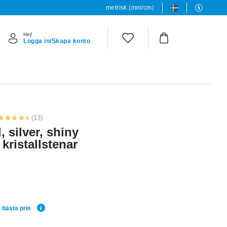
metrisk (mm/cm)
Hej!
Logga in/Skapa konto
(13)
, silver, shiny
kristallstenar
 bästa pris