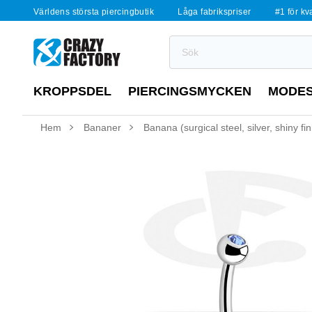
Världens största piercingbutik
Låga fabrikspriser
#1 för kv
KROPPSDEL
PIERCINGSMYCKEN
MODE
Hem
Bananer
Banana (surgical steel, silver, shiny fi