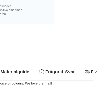
r kunder
ositiva omdömen
karen
Materialguide
Frågor & Svar
Returpoli
hoice of colours. We love them all!