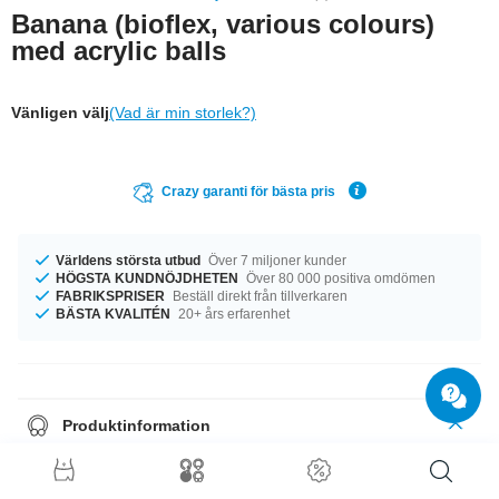
Banana (bioflex, various colours)
med acrylic balls
Vänligen välj
(Vad är min storlek?)
Crazy garanti för bästa pris
Världens största utbud
Över 7 miljoner kunder
HÖGSTA KUNDNÖJDHETEN
Över 80 000 positiva omdömen
FABRIKSPRISER
Beställ direkt från tillverkaren
BÄSTA KVALITÉN
20+ års erfarenhet
Produktinformation
Den här varan väntar på dig i tjocklekarna 1.2 mm and 1.6 mm. Oavsett
vilken storlek du behöver, har vi det du söker. Tillgänglig i längderna 14
mm och 16 mm. Kulor i storlekarna 3 mm till 6 mm passar gängan.